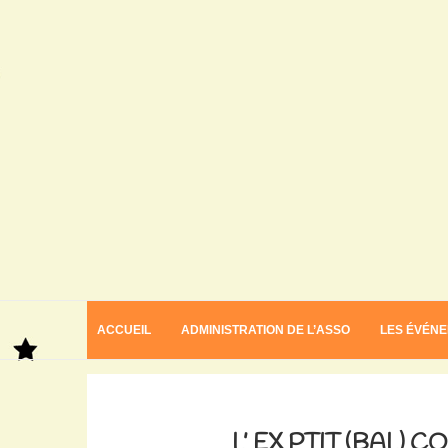
ACCUEIL
ADMINISTRATION DE L’ASSO
LES ÉVÉN
Home
L’ ex ptit (bal) concert de la rentrée
L’ EX PTIT (BAL)