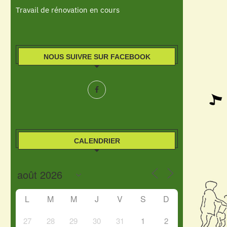
Travail de rénovation en cours
NOUS SUIVRE SUR FACEBOOK
CALENDRIER
L
M
M
J
V
S
D
27
28
29
30
31
1
2