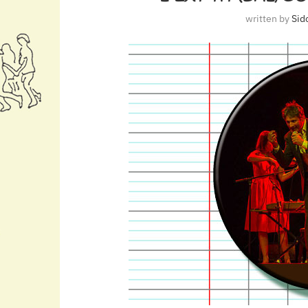
written by
Sid